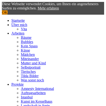
Diese Webseite verwendet Cookies, um Ihnen ein angenehmeres
Surfen zu ermöglichen.
Mehr erfahren
OK
Startseite
Über mich
Vita
Arbeiten
Bäume
Bubbles
Kein Spass
Küsse
Mädchen
Miteinander
Mutter und Kind
Selbstportrait
Tierisches
Tilda Bilder
Was sonst noch
Projekte
Amnesty International
Auftragsarbeiten
Istanbul
Kunst im Kesselhaus
Landschaft in Serie