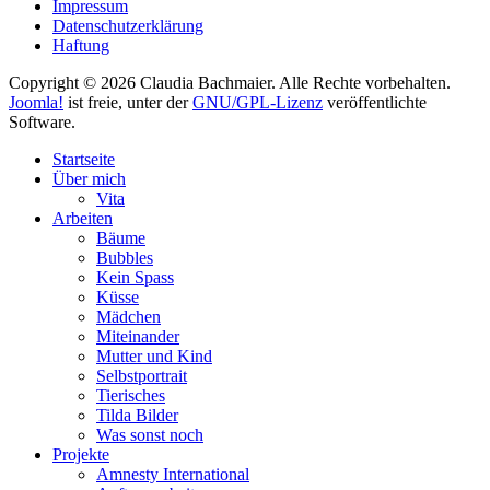
Impressum
Datenschutzerklärung
Haftung
Copyright © 2026 Claudia Bachmaier. Alle Rechte vorbehalten.
Joomla!
ist freie, unter der
GNU/GPL-Lizenz
veröffentlichte
Software.
Startseite
Über mich
Vita
Arbeiten
Bäume
Bubbles
Kein Spass
Küsse
Mädchen
Miteinander
Mutter und Kind
Selbstportrait
Tierisches
Tilda Bilder
Was sonst noch
Projekte
Amnesty International